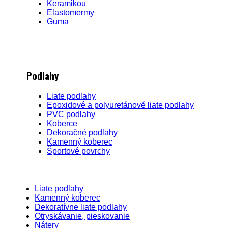
Keramikou
Elastomermy
Guma
Podlahy
Liate podlahy
Epoxidové a polyuretánové liate podlahy
PVC podlahy
Koberce
Dekoračné podlahy
Kamenný koberec
Športové povrchy
Liate podlahy
Kamenný koberec
Dekoratívne liate podlahy
Otryskávanie, pieskovanie
Nátery