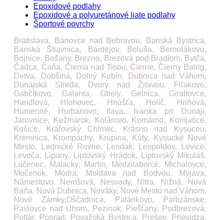
Epoxidové podlahy
Epoxidové a polyuretánové liate podlahy
Športové povrchy
Bratislava, Bánovce nad Bebravou, Banská Bystrica,
Banská Štiavnica, Bardejov, Beluša, Bernolákovo,
Bojnice, Bošany, Brezno, Brezová pod Bradlom, Bytča,
Čadca, Čaňa, Čierna nad Tisou, Čierne, Čierny Balog,
Detva, Dobšiná, Dolný Kubín, Dubnica nad Váhom,
Dunajská Streda, Dvory nad Žitavou, Fiľakovo,
Gabčíkovo, Galanta, Gbely, Gelnica, Giraltovce,
Handlová, Hlohovec, Hnúšťa, Holíč, Hriňová,
Humenné, Hurbanovo, Ilava, Ivanka pri Dunaji,
Jarovnice, Kežmarok, Kolárovo, Komárno, Komjatice,
Košice, Kráľovský Chlmec, Krásno nad Kysucou,
Kremnica, Krompachy, Krupina, Kúty, Kysucké Nové
Mesto, Lednické Rovne, Lendak, Leopoldov, Levice,
Levoča, Lipany, Liptovský Hrádok, Liptovský Mikuláš,
Lučenec, Malacky, Martin, Medzilaborce, Michalovce,
Močenok, Modra, Moldava nad Bodvou, Myjava,
Námestovo, Nemšová, Nesvady, Nitra, Nižná, Nová
Baňa, Nová Dubnica, Nováky, Nové Mesto nad Váhom,
Nové Zámky,Oščadnica, Palárikovo, Partizánske,
Pavlovce nad Uhom, Pezinok, Piešťany, Podbrezová,
Poltár, Poprad, Považská Bystrica, Prešov, Prievidza,