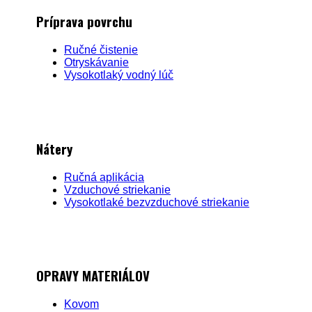
Príprava povrchu
Ručné čistenie
Otryskávanie
Vysokotlaký vodný lúč
Nátery
Ručná aplikácia
Vzduchové striekanie
Vysokotlaké bezvzduchové striekanie
OPRAVY MATERIÁLOV
Kovom