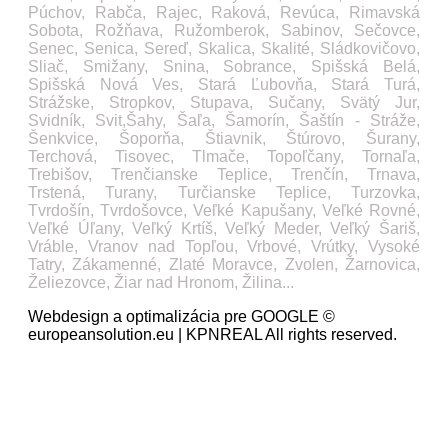
Púchov, Rabča, Rajec, Raková, Revúca, Rimavská
Sobota, Rožňava, Ružomberok, Sabinov, Sečovce,
Senec, Senica, Sereď, Skalica, Skalité, Sládkovičovo,
Sliač, Smižany, Snina, Sobrance, Spišská Belá,
Spišská Nová Ves, Stará Ľubovňa, Stará Turá,
Strážske, Stropkov, Stupava, Sučany, Svätý Jur,
Svidník, Svit,Šahy, Šaľa, Šamorín, Šaštín - Stráže,
Šenkvice, Šoporňa, Štiavnik, Štúrovo, Šurany,
Terchová, Tisovec, Tlmače, Topoľčany, Tornaľa,
Trebišov, Trenčianske Teplice, Trenčín, Trnava,
Trstená, Turany, Turčianske Teplice, Turzovka,
Tvrdošín, Tvrdošovce, Veľké Kapušany, Veľké Rovné,
Veľké Úľany, Veľký Krtíš, Veľký Meder, Veľký Šariš,
Vráble, Vranov nad Topľou, Vrbové, Vrútky, Vysoké
Tatry, Zákamenné, Zlaté Moravce, Zvolen, Žarnovica,
Želiezovce, Žiar nad Hronom, Žilina...
Webdesign a optimalizácia pre GOOGLE ©
europeansolution.eu | KPNREAL All rights reserved.