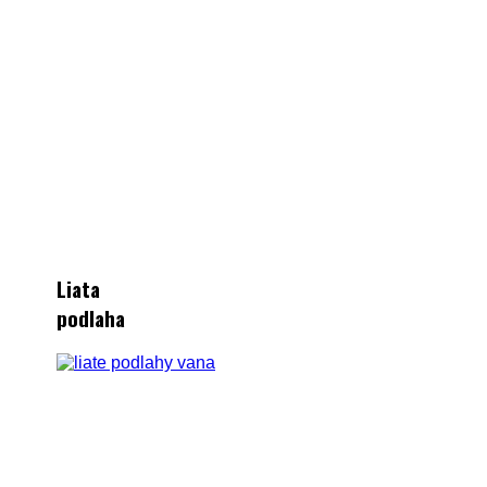
Liata
podlaha