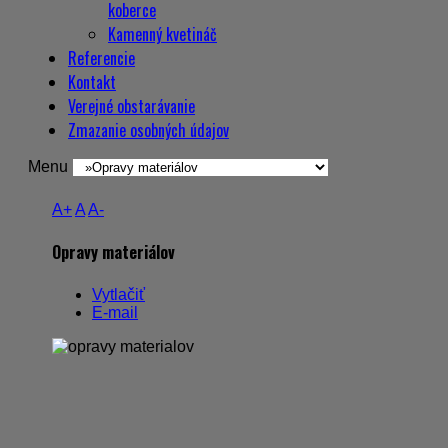
koberce
Kamenný kvetináč
Referencie
Kontakt
Verejné obstarávanie
Zmazanie osobných údajov
Menu
A+
A
A-
Opravy materiálov
Vytlačiť
E-mail