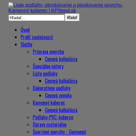
Úvod
Profil spoločnosti
Služby
Príprava povrchu
Cenová kalkulácia
Špeciálne nátery
Liate podlahy
Cenová kalkulácia
Dekoratívne podlahy
Cenová ponuka
Kamenný koberec
Cenová kalkulácia
Podlahy-PVC, koberce
Opravy materiálov
Športové povrchy - Gumenné