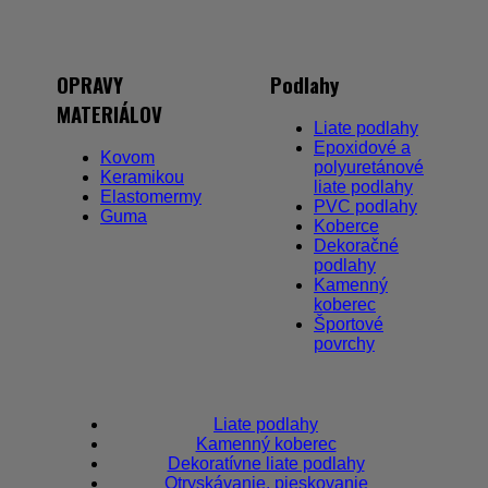
OPRAVY
Podlahy
MATERIÁLOV
Liate podlahy
Epoxidové a
Kovom
polyuretánové
Keramikou
liate podlahy
Elastomermy
PVC podlahy
Guma
Koberce
Dekoračné
podlahy
Kamenný
koberec
Športové
povrchy
Liate podlahy
Kamenný koberec
Dekoratívne liate podlahy
Otryskávanie, pieskovanie