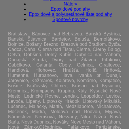
Nátery
Epoxidové podlahy
Epoxidové a polyuretánové liate podlahy
Športové povrchy
Bratislava, Bánovce nad Bebravou, Banská Bystrica,
Banská Štiavnica, Bardejov, Beluša, Bernolákovo,
Bojnice, Bošany, Brezno, Brezová pod Bradlom, Bytča,
Čadca, Čaňa, Čierna nad Tisou, Čierne, Čierny Balog,
Detva, Dobšiná, Dolný Kubín, Dubnica nad Váhom,
Dunajská Streda, Dvory nad Žitavou, Fiľakovo,
Gabčíkovo, Galanta, Gbely, Gelnica, Giraltovce,
Handlová, Hlohovec, Hnúšťa, Holíč, Hriňová,
Humenné, Hurbanovo, Ilava, Ivanka pri Dunaji,
Jarovnice, Kežmarok, Kolárovo, Komárno, Komjatice,
Košice, Kráľovský Chlmec, Krásno nad Kysucou,
Kremnica, Krompachy, Krupina, Kúty, Kysucké Nové
Mesto, Lednické Rovne, Lendak, Leopoldov, Levice,
Levoča, Lipany, Liptovský Hrádok, Liptovský Mikuláš,
Lučenec, Malacky, Martin, Medzilaborce, Michalovce,
Močenok, Modra, Moldava nad Bodvou, Myjava,
Námestovo, Nemšová, Nesvady, Nitra, Nižná, Nová
Baňa, Nová Dubnica, Nováky, Nové Mesto nad Váhom,
Nové Zámky,Oščadnica, Palárikovo, Partizánske,