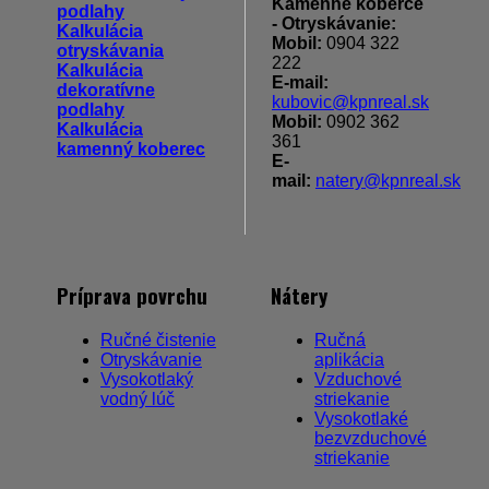
Kamenné koberce
podlahy
- Otryskávanie:
Kalkulácia
Mobil:
0904 322
otryskávania
222
Kalkulácia
E-mail:
dekoratívne
kubovic@kpnreal.sk
podlahy
Mobil:
0902 362
Kalkulácia
361
kamenný koberec
E-
mail:
natery@kpnreal.sk
Príprava povrchu
Nátery
Ručné čistenie
Ručná
Otryskávanie
aplikácia
Vysokotlaký
Vzduchové
vodný lúč
striekanie
Vysokotlaké
bezvzduchové
striekanie