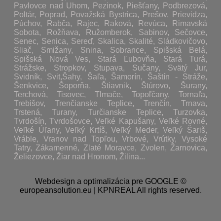
Pavlovce nad Uhom, Pezinok, Piešťany, Podbrezová,
Poltár, Poprad, Považská Bystrica, Prešov, Prievidza,
Púchov, Rabča, Rajec, Raková, Revúca, Rimavská
Sobota, Rožňava, Ružomberok, Sabinov, Sečovce,
Senec, Senica, Sereď, Skalica, Skalité, Sládkovičovo,
Sliač, Smižany, Snina, Sobrance, Spišská Belá,
Spišská Nová Ves, Stará Ľubovňa, Stará Turá,
Strážske, Stropkov, Stupava, Sučany, Svätý Jur,
Svidník, Svit,Šahy, Šaľa, Šamorín, Šaštín - Stráže,
Šenkvice, Šoporňa, Štiavnik, Štúrovo, Šurany,
Terchová, Tisovec, Tlmače, Topoľčany, Tornaľa,
Trebišov, Trenčianske Teplice, Trenčín, Trnava,
Trstená, Turany, Turčianske Teplice, Turzovka,
Tvrdošín, Tvrdošovce, Veľké Kapušany, Veľké Rovné,
Veľké Úľany, Veľký Krtíš, Veľký Meder, Veľký Šariš,
Vráble, Vranov nad Topľou, Vrbové, Vrútky, Vysoké
Tatry, Zákamenné, Zlaté Moravce, Zvolen, Žarnovica,
Želiezovce, Žiar nad Hronom, Žilina...
Webdesign a optimalizácia pre GOOGLE ©
europeansolution.eu | KPNREAL All rights reserved.